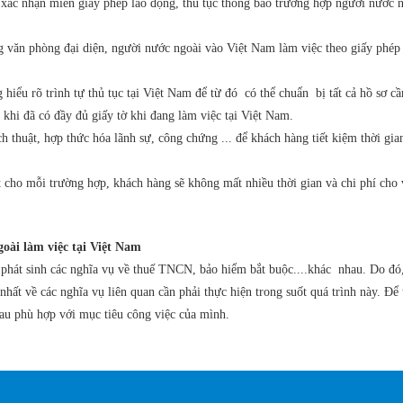
, xác nhận miễn giấy phép lao động, thủ tục thông báo trường hợp người nước 
ng văn phòng đại diện, người nước ngoài vào Việt Nam làm việc theo giấy phép
ểu rõ trình tự thủ tục tại Việt Nam để từ đó có thể chuẩn bị tất cả hồ sơ cần
khi đã có đầy đủ giấy tờ khi đang làm việc tại Việt Nam.
h thuật, hợp thức hóa lãnh sự, công chứng ... để khách hàng tiết kiệm thời gia
t cho mỗi trường hợp, khách hàng sẽ không mất nhiều thời gian và chi phí cho 
goài làm việc tại Việt Nam
ì phát sinh các nghĩa vụ về thuế TNCN, bảo hiểm bắt buộc....khác nhau.
Do đó,
t về các nghĩa vụ liên quan cần phải thực hiện trong suốt quá trình này. Để 
au phù hợp với mục tiêu công việc của mình.