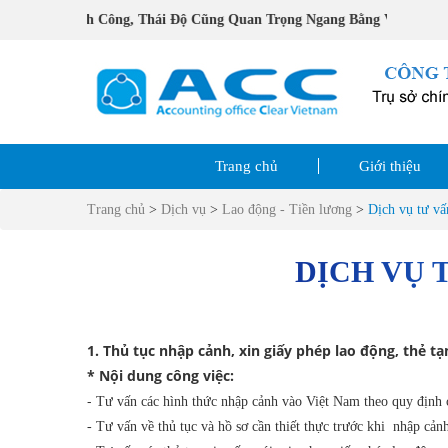
Để Thành Công, Thái Độ Cũng Quan Trọng Ngang Bằng Với Khả Năn
Trang chủ
Giới thiệu
Trang chủ
>
Dịch vụ
>
Lao động - Tiền lương
>
Dịch vụ tư vấ
DỊCH VỤ 
1. Thủ tục nhập cảnh, xin giấy phép lao động, thẻ t
* Nội dung công việc:
-
Tư vấn các hình thức nhập cảnh vào Việt Nam theo quy định 
- Tư vấn về thủ tục và hồ sơ cần thiết thực trước khi nhập cả