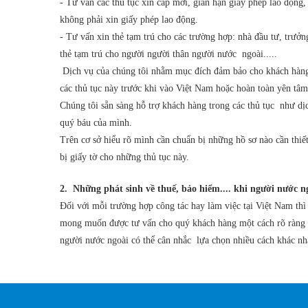
- Tư vấn các thủ tục xin cấp mới, gian hạn giấy phép lao động
không phải xin giấy phép lao động.
- Tư vấn xin thẻ tạm trú cho các trường hợp: nhà đầu tư, trưở
thẻ tạm trú cho người người thân người nước ngoài.....
Dịch vụ của chúng tôi nhằm mục đích đảm bảo cho khách hàng hi
các thủ tục này trước khi vào Việt Nam hoặc hoàn toàn yên tâm 
Chúng tôi sẵn sàng hỗ trợ khách hàng trong các thủ tục như dịc
quý báu của mình.
Trên cơ sở hiểu rõ mình cần chuẩn bị những hồ sơ nào cần thiế
bị giấy tờ cho những thủ tục này.
2. Những phát sinh về thuế, bảo hiểm.... khi người nước n
Đối với mỗi trường hợp công tác hay làm việc tại Việt Nam th
mong muốn được tư vấn cho quý khách hàng một cách rõ ràng nhấ
người nước ngoài có thể cân nhắc lựa chọn nhiều cách khác nh