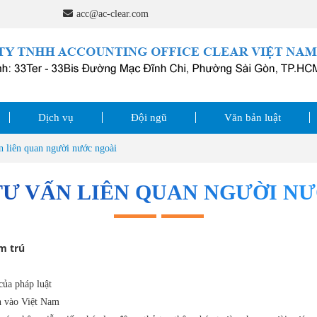
g.
acc@ac-clear.com
Dịch vụ
Đội ngũ
Văn bản luật
n liên quan người nước ngoài
TƯ VẤN LIÊN QUAN NGƯỜI N
ạm trú
của pháp luật
nh vào Việt Nam